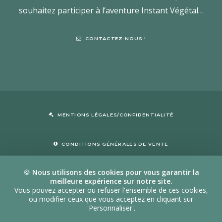
souhaitez participer à l’aventure Instant Végétal…
CONTACTEZ-NOUS !
MENTIONS LÉGALES/CONFIDENTIALITÉ
CONDITIONS GÉNÉRALES DE VENTE
🍪
Nous utilisons des cookies pour vous garantir la
meilleure expérience sur notre site.
Vous pouvez accepter ou refuser l'ensemble de ces cookies,
ou modifier ceux que vous acceptez en cliquant sur
© Laboratoire Instant Végétal.
| Tous droits réservés |
'Personnaliser'.
165 Faubourg des Jardins, Hindisheim – France . 06 03 63 56 03 –