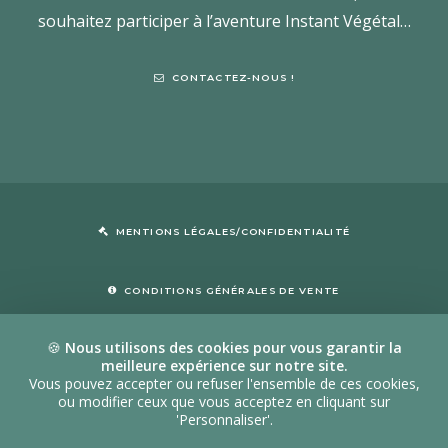
souhaitez participer à l’aventure Instant Végétal…
CONTACTEZ-NOUS !
MENTIONS LÉGALES/CONFIDENTIALITÉ
CONDITIONS GÉNÉRALES DE VENTE
🍪
Nous utilisons des cookies pour vous garantir la
meilleure expérience sur notre site.
Vous pouvez accepter ou refuser l'ensemble de ces cookies,
ou modifier ceux que vous acceptez en cliquant sur
© Laboratoire Instant Végétal.
| Tous droits réservés |
'Personnaliser'.
165 Faubourg des Jardins, Hindisheim – France . 06 03 63 56 03 –